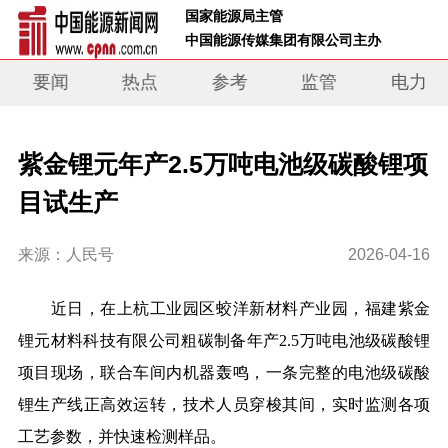
 国家能源局主管 
 中国能源传媒集团有限公司主办     
要闻
热点
参考
监管
电力
紫金锂元年产2.5万吨电池级碳酸锂项
目试生产
来源：人民号
2026-04-16
近日，在上杭工业园区蛟洋新材料产业园，福建紫金
锂元材料科技有限公司粗碳制备年产2.5万吨电池级碳酸锂
项目现场，联合车间内机器轰鸣，一条完整的电池级碳酸
锂生产线正高效运转，技术人员穿梭其间，实时监测各项
工艺参数，并快速检测样品。