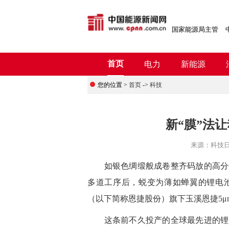
国家能源局主管
首页
电力
新能源
您的位置 >
首页
->
科技
新“膜”法
来源：
科技
如银色绸缎般成卷整齐码放的高分子
多道工序后，蜕变为薄如蝉翼的锂电
（以下简称恩捷股份）旗下玉溪恩捷5
这条前不久投产的全球最先进的锂电