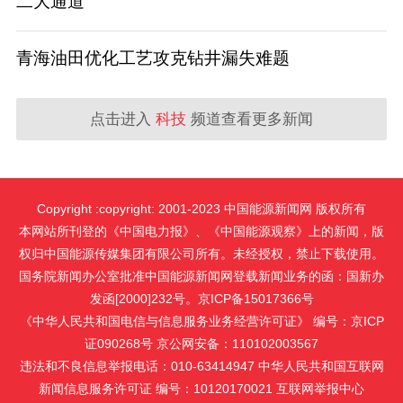
二大通道
青海油田优化工艺攻克钻井漏失难题
点击进入
科技
频道查看更多新闻
Copyright :copyright: 2001-2023 中国能源新闻网 版权所有
本网站所刊登的《中国电力报》、《中国能源观察》上的新闻，版
权归中国能源传媒集团有限公司所有。未经授权，禁止下载使用。
国务院新闻办公室批准中国能源新闻网登载新闻业务的函：国新办
发函[2000]232号。京ICP备15017366号
《中华人民共和国电信与信息服务业务经营许可证》 编号：京ICP
证090268号 京公网安备：110102003567
违法和不良信息举报电话：010-63414947 中华人民共和国互联网
新闻信息服务许可证 编号：10120170021
互联网举报中心