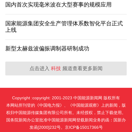
国内首次实现毫米波在大型赛事的规模应用
国家能源集团安全生产管理体系数智化平台正式
上线
新型太赫兹波偏振调制器研制成功
点击进入
科技
频道查看更多新闻
Copyright :copyright: 2001-2023 中国能源新闻网 版权所有
本网站所刊登的《中国电力报》、《中国能源观察》上的新闻，版
权归中国能源传媒集团有限公司所有。未经授权，禁止下载使用。
国务院新闻办公室批准中国能源新闻网登载新闻业务的函：国新办
发函[2000]232号。京ICP备15017366号