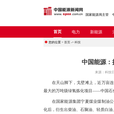
国家能源局主管
首页
电力
新能源
您的位置 >
首页
->
科技
中国能源：拥
来源：
科技
在天山脚下，戈壁滩上，近万亩连绵
最大的万吨级绿氢炼化项目——中国石
在国家能源集团宁夏煤业煤制油公司
化后，衍生出柴油、石脑油、轻质白油