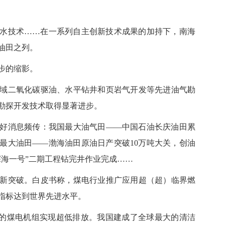
技术……在一系列自主创新技术成果的加持下，南海
大油田之列。
步的缩影。
二氧化碳驱油、水平钻井和页岩气开发等先进油气勘
勘探开发技术取得显著进步。
消息频传：我国最大油气田——中国石油长庆油田累
上最大油田——渤海油田原油日产突破10万吨大关，创油
深海一号”二期工程钻完井作业完成……
突破。白皮书称，煤电行业推广应用超（超）临界燃
指标达到世界先进水平。
的煤电机组实现超低排放。我国建成了全球最大的清洁