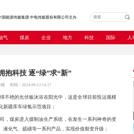
中国能源传媒集团 中电传媒股份有限公司主办
油气
煤炭
企业
地方
科技
国际
人
抱科技 逐“绿”求“新”
日报
时间：
2024-09-13 14:27
不绝的光伏板沐浴在阳光中，这是全球目前投运规模
化新疆库车绿氢示范项目；
，煤炭进入煤制油生产系统，在发生一系列神奇的变
、液化气、硫磺等一系列产品，实现价值裂变升级；