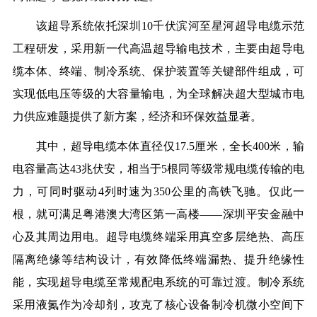
该超导系统依托深圳
10
千伏滨河至星河超导电缆示范
工程研发，采用新一代高温超导输电技术，主要由超导电
缆本体、终端、制冷系统、保护装置等关键部件组成，可
实现低电压等级的大容量输电，为全球解决超大型城市电
力供应难题提供了新方案，经济和环保效益显著。
其中，超导电缆本体直径仅
17.5
厘米，全长
400
米，输
电容量高达
43
兆伏安，相当于
5
根同等级常规电缆传输的电
力，可同时驱动
4
列时速为
350
公里的高铁飞驰。仅此一
根，就可满足粤港澳大湾区第一高楼——深圳平安金融中
心及其周边用电。超导电缆终端采用真空多层绝热、高压
隔离绝缘等结构设计，有效降低终端
漏
热、提升绝缘性
能，实现超导电缆
至
常规配电系统的可靠过渡。制冷系统
采用液氮作为冷却剂，攻克了核心设备制冷机微小空间下