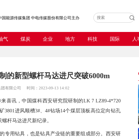
中国能源传媒集团 中电传媒股份有限公司主办
油气
煤炭
企业
地方
科技
国际
人
制的新型螺杆马达进尺突破6000m
集团有限公司
时间：
2023-09-13 14:02
中国煤科西安研究院研制的LK 7 LZ89-4*720
成该矿3801进风顺槽3#、4#钻场14个煤层顶板高位定向钻孔
单只螺杆马达进尺新纪录。
专用钻具，也是钻具产业链的重要组成部分。西安研