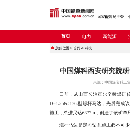
国家能源局主管
首页
电力
新能源
您的位置 >
首页
->
科技
中国煤科西安研究院研
来源：
中国煤炭科工
日前，从山西长治霍尔辛赫煤矿传来喜讯，
D=1.25&#176;型螺杆马达，先后完
施工，总进尺达6372m，创造了该矿
螺杆马达是定向钻孔施工必不可少的