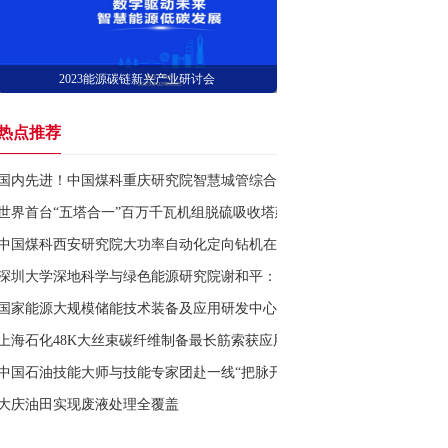
2023能源碳链新兴产业研讨会
热点推荐
国内先进！中国煤科重庆研究院智慧城管综合管控平台助力城市“智”理再
世界首台“五塔合一”百万千瓦机组脱硫吸收塔建成落地
中国煤科西安研究院大功率自动化定向钻机在淮南矿区首次成功应用
深圳大学深地科学与绿色能源研究院谢和平： 海水直接制氢海试已成功
国家能源大规模储能技术装备及应用研发中心挂牌
上海石化48K大丝束碳纤维制备最长筋索获应用
中国石油技能大师与技能专家团赴一线“把脉开方”
大庆油田实现废液处理全覆盖