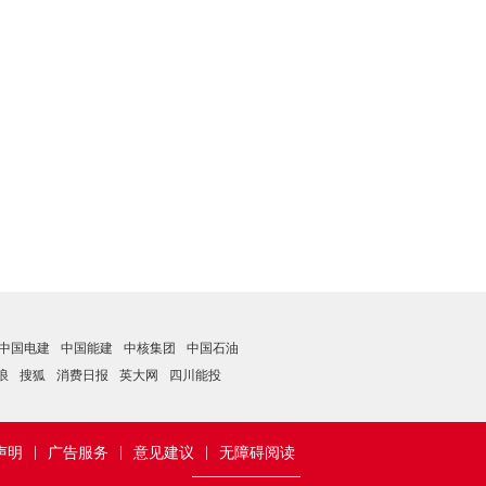
中国电建
中国能建
中核集团
中国石油
浪
搜狐
消费日报
英大网
四川能投
|
|
|
声明
广告服务
意见建议
无障碍阅读