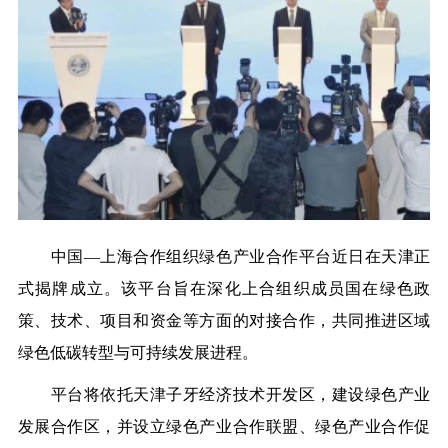
中国—上海合作组织绿色产业合作平台近日在天津正
式揭牌成立。该平台旨在深化上合组织成员国在绿色政
策、技术、项目和资金等方面的对接合作，共同推进区域
绿色低碳转型与可持续发展进程。
平台将依托天津子牙经济技术开发区，建设绿色产业
发展合作区，并设立绿色产业合作联盟、绿色产业合作促