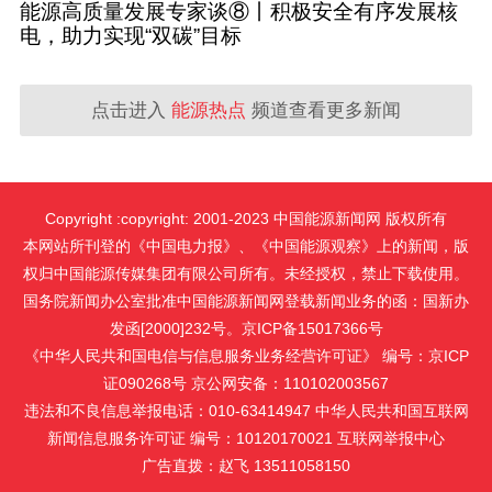
能源高质量发展专家谈⑧丨积极安全有序发展核
电，助力实现“双碳”目标
点击进入
能源热点
频道查看更多新闻
Copyright :copyright: 2001-2023 中国能源新闻网 版权所有
本网站所刊登的《中国电力报》、《中国能源观察》上的新闻，版
权归中国能源传媒集团有限公司所有。未经授权，禁止下载使用。
国务院新闻办公室批准中国能源新闻网登载新闻业务的函：国新办
发函[2000]232号。京ICP备15017366号
《中华人民共和国电信与信息服务业务经营许可证》 编号：京ICP
证090268号 京公网安备：110102003567
违法和不良信息举报电话：010-63414947 中华人民共和国互联网
新闻信息服务许可证 编号：10120170021
互联网举报中心
广告直拨：赵飞 13511058150