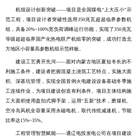
机组设计创新突破——
项目是全国煤电“上大压小”示
范工程，项目设计者突破性选用350兆瓦超超临界参数机
组，具备20%~100%宽负荷调峰运行功能，实现了350兆瓦
等级超超临界国产化热电联产机组零的突破，成功打造北
方地区小容量高参数机组示范样板。
建设工艺勇开先河——
面对内蒙古地区夏短冬长的不
利施工条件，建设者把握混凝土浇筑工艺特点，实施大面
积、深基坑管理，实现全国首例火电建设设备基础冬季施
工连续作业，为项目建设创造有利条件。项目主体结构施
工大面积使用盘扣式脚手架，运用“五新”技术，磨煤机、
空冷岛风机全容量采用永磁电机，取代传统减速机，节能
比率达15%~35%。
工程管理智慧赋能——
通辽电投发电公司在项目建设