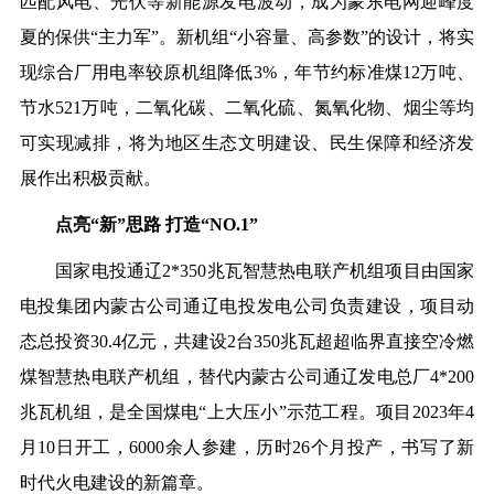
匹配风电、光伏等新能源发电波动，成为蒙东电网迎峰度
夏的保供“主力军”。新机组“小容量、高参数”的设计，将实
现综合厂用电率较原机组降低3%，年节约标准煤12万吨、
节水521万吨，二氧化碳、二氧化硫、氮氧化物、烟尘等均
可实现减排，将为地区生态文明建设、民生保障和经济发
展作出积极贡献。
点亮“新”思路 打造“NO.1”
国家电投通辽2*350兆瓦智慧热电联产机组项目由国家
电投集团内蒙古公司通辽电投发电公司负责建设，项目动
态总投资30.4亿元，共建设2台350兆瓦超超临界直接空冷燃
煤智慧热电联产机组，替代内蒙古公司通辽发电总厂4*200
兆瓦机组，是全国煤电“上大压小”示范工程。项目2023年4
月10日开工，6000余人参建，历时26个月投产，书写了新
时代火电建设的新篇章。