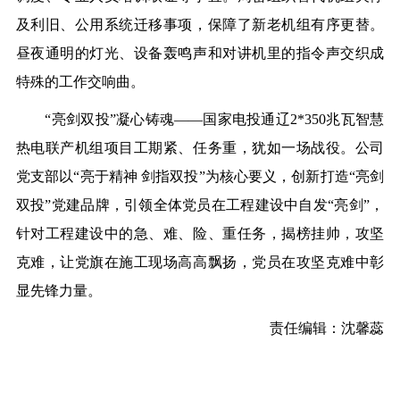
及利旧、公用系统迁移事项，保障了新老机组有序更替。
昼夜通明的灯光、设备轰鸣声和对讲机里的指令声交织成
特殊的工作交响曲。
“亮剑双投”凝心铸魂——
国家电投通辽2*350兆瓦智慧
热电联产机组项目工期紧、任务重，犹如一场战役。公司
党支部以“亮于精神 剑指双投”为核心要义，创新打造“亮剑
双投”党建品牌，引领全体党员在工程建设中自发“亮剑”，
针对工程建设中的急、难、险、重任务，揭榜挂帅，攻坚
克难，让党旗在施工现场高高飘扬，党员在攻坚克难中彰
显先锋力量。
责任编辑：沈馨蕊