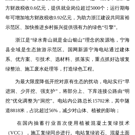
方财政税收0.6亿元，提供就业岗位超过5000个；运行期每
年可增加地方财政税收0.92亿元，为助力浙江建设共同富裕
示范区、加快推进乡村振兴提供强有力的绿色“引擎”。
浙江是
“绿水青山就是金山银山”理念的发源地，宁海
县全域是生态旅游示范区。国网新源宁海电站通过建体
系、优方案、引技术、选材料、抓落实，重点抓好边坡复
绿整治、施工废水处理等，打造绿色工程。
为
最大限度降低
开挖对原有生态的扰动，电站
实行
“早
进洞、少开挖、强支护”，
将部分上、下库连接公路由
“明
挖”优化调整为“洞挖”。
电站内公路总长
15702米，其中隧
道8818米，占比超过56%，减少对山体、植被的影响；
在国内抽蓄行业首次使用植被混凝土复绿技术
（
VCC）
，施工复绿同步进行
。电站复绿岩石、混凝土面