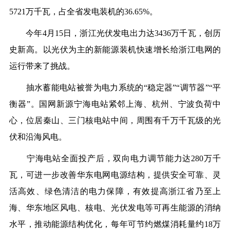
5721万
千瓦，占全省发电装机的
36.65%。
今年
4月15日，浙江光伏发电出力达3436万千瓦，创历
史新高。以光伏为主的新能源装机快速增长给浙江电网的
运行带来了挑战
。
抽水蓄能电站
被誉为
电力系统的
“稳定器”“调节器”“平
衡器”
。
国网新源
宁海电站
紧邻上海、杭州、宁波负荷中
心，位居秦山、三门核电站中间，周围有
千万千瓦级的光
伏和沿海风电。
宁海电站全面投产后，
双向电力调节能力达
280万千
瓦，
可进一步改善华东电网电源结构，提供安全可靠、灵
活高效、绿色清洁的电力保障，有效提高浙江省乃至上
海、华东地区风电、核电、光伏发电等可再生能源的消纳
水平，推动能源结构优化，
每年可
节约燃煤消耗量约
18万