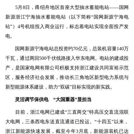
5
月
8日
，甬绍舟地区首座大型抽水蓄能电站
—
—国网
新源浙江宁海抽水蓄能电站（以下简称“国网新源宁海电
站”）4号机组投入商业运行，标志着电站实现全面投产发
电。
国网新源
宁海
电站
总投资
约
70
亿元
，
总装机容量
140万
千瓦，
通过两回
500千伏线路接入华东电网
。
电站的建成投
产，是国家电网有限公司积极支持浙江建设共同富裕示范
区，
服务经济社会发展，推动长三角地区新型电力系统与
新型能源体系建设，助力
“双碳”目标实现的新实践。
灵活调节保供电 “大国重器”显担当
目前，
浙江电网已建成
“三直两交”特高压交直流混联
大电网，三条西电东送直流通道已投运。“十四五”以来，
浙江新能源快速发展，截至今年3月底，新能源装机已达