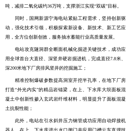
吨，减排二氧化碳约36万吨，
支撑浙江实现
“双碳”目标。
同时，国网新源
宁海电站
紧贴工程需求，坚持创新驱
动，强化技术引领，积极探索新设备、新技术、新工艺应
用，
全方位创新创效，服务抽水蓄能行业高质量发展。
电站攻克隧洞群全断面机械化掘进关键技术，
成功应
用全球首台大直径、深竖井硬岩掘进机，
完成直径
7.8米、
深200米地下厂房排风竖井的挖掘施工；
精准控制爆破参数提高洞室开挖半孔率，在地下厂房
打造
“外光内实”的精品岩锚梁，
在上、下水库大坝面板混
凝土中创新性掺入玄武岩纤维材料，
明显提升了面板混凝
土抗裂性能；
此外，电站在引水斜井压力钢管成功应用自动焊接机
器人
，
在上、下水库进出水口闸门井应用门槽云车直埋技