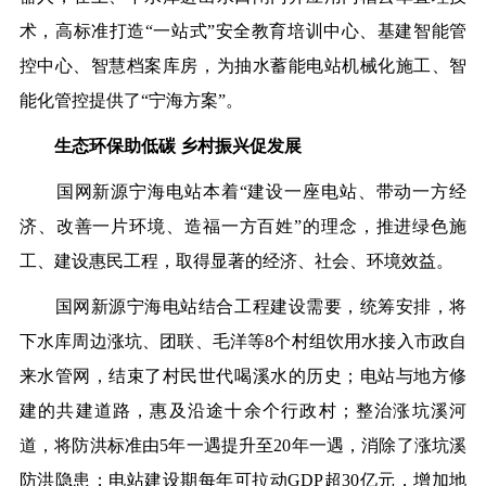
术，
高标准打造
“一站式”安全教育培训中心、基建智能管
控中心、智慧档案库房
，为抽水蓄能电站机械化施工、智
能化管控提供了
“宁海方案”。
生态环保助低碳
乡村振兴促发展
国网新源
宁海电站
本着
“建设一座电站、带动一方经
济、改善一片环境、造福一方百姓”的理念，
推进绿色施
工、建设惠民工程，取得显著的
经济、社会、环境效益。
国网新源宁海电站结合工程建设需要，统筹安排，将
下水库周边涨坑、团联、毛洋等
8个村组饮用水接入市政自
来水管网，结束了村民世代喝溪水的历史；电站与地方修
建的共建道路，惠及沿途十余个行政村；整治涨坑溪河
道，将防洪标准由5年一遇提升至20年一遇，消除了涨坑溪
防洪隐患；
电站建设期每年可拉动
GDP超30亿元，增加地