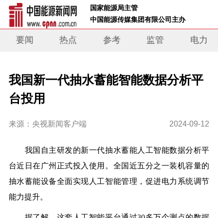
 国家能源局主管 
 中国能源传媒集团有限公司主办     
要闻
热点
参考
监管
电力
我国新一代抽水蓄能智能数据分析平
台投用
来源：央视新闻客户端
2024-09-12
我国自主研发的新一代抽水蓄能人工智能数据分析平
台近日在广州正式投入使用。全国近五分之一装机容量的
抽水蓄能设备全面实现人工智能管理，促进电力系统调节
能力提升。
据了解，这套人工智能平台通过30多万个测点的数据