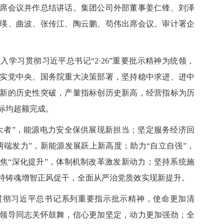
席会议并作总结讲话。集团公司外部董事姜仁锋、刘泽
瑛、曲波、张传江、陶云鹏、苟伟出席会议。审计署企
学习贯彻习近平总书记“2·26”重要批示精神为统领，
实党中央、国务院重大决策部署，坚持稳中求进、进中
新的历史性突破，产量指标创历史新高，经营指标为历
标均超额完成。
者”，能源电力安全保供展现新担当；坚定服务经济回
两端发力”，新能源发展跃上新高度；助力“自立自强”，
焦“深化提升”，体制机制改革激发新动力；坚持系统施
持铸魂增智正风促干，全面从严治党质效实现新提升。
彻习近平总书记系列重要指示批示精神，使命更加清
领导同志关怀鼓舞，信心更加坚定，动力更加强劲；全