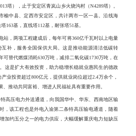
13塔），止于安定区青岚山乡火烧沟村（N4289塔）。
兰州市榆中县、定西市安定区，共计两市一区一县。沿线海
铁塔163基，直线塔112基，耐张塔51基。
，两项工程建成后，每年可将360亿千瓦时以上电量
势互补，服务全国保供大局。这是推动能源清洁低碳转
可替代燃煤消耗630万吨，减排二氧化碳1730万吨，在
。这是扩大有效投资，助力稳增长稳就业惠民生的德政
产业投资超过800亿元，提供就业岗位超过2.4万余个，
果、推动共同富裕、增进人民福祉具有重要作用。
特高压电力外送通道，向我国华中、华东、西南地区输
同时，该工程也是外电入渝第二条特高压输电通道，随着
增加约五分之一的电力供应，大幅缓解重庆电力短缺压