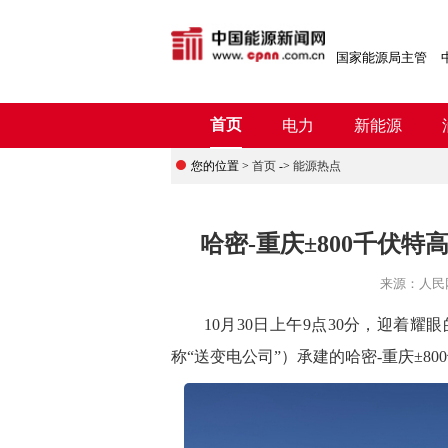
国家能源局主管
首页
电力
新能源
您的位置 >
首页
->
能源热点
哈密-重庆±800千伏
来源：
人民
10月30日上午9点30分，迎着耀
称“送变电公司”）承建的哈密-重庆±8