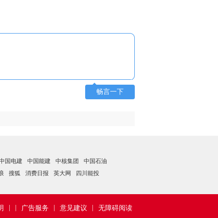
畅言一下
中国电建
中国能建
中核集团
中国石油
浪
搜狐
消费日报
英大网
四川能投
|
|
|
|
明
广告服务
意见建议
无障碍阅读