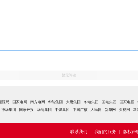
暂无评论
能源局
国家电网
南方电网
华能集团
大唐集团
华电集团
国电集团
国家电投
神华集团
国家开投
华润集团
中煤集团
中国广核
人民网
新华网
央视网
新
|
|
联系我们
我们的服务
版权声