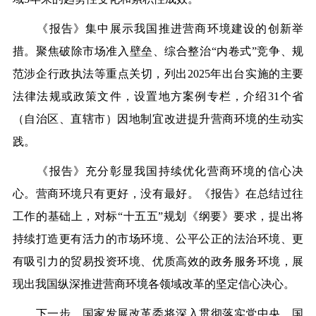
《报告》集中展示我国推进营商环境建设的创新举
措。
聚焦
破除市场准入壁垒、综合整治
“内卷式”竞争、规
范涉企行政执法等
重点关切，
列出
2025
年出台实施
的
主要
法律法规或
政策文件，
设置
地方案例专栏，介绍
31
个省
（自治区、直辖市）
因地制宜改进提升营商环境的生动实
践。
《报告》充分彰显我国持续优化营商环境的信心决
心。
营商环境只有更好，没有最好。《报告》在总结过往
工作的基础上，对标
“十五五”规划《纲要》要求，提出将
持续打造更有活力的市场环境、公平公正的法治环境、更
有吸引力的贸易投资环境、优质高效的政务服务环境，展
现出我国纵深推进营商环境各领域改革的坚定信心决心。
下一步，国家发展改革委将深入贯彻落实党中央、国