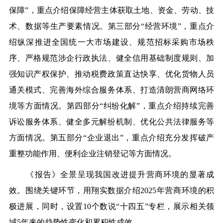
保障”，
重点介绍保障
经营主体获取土地、资金、劳动、技
术、数据等生产要素
情况。
第三部分
“经营环境”，
重点介
绍纵深推进全国统一大市场建设、规范招标采购市场秩
序、严格规范涉企行政执法、健全信用基础制度规则、加
强知识产权保护、推动税费政策直达快享、优化货物人员
通关模式、完善海外综合服务体系、打造清朗营商网络环
境等方面情况。
第四部分
“纠纷化解”，
重
点介绍
持续完善
诉讼服务体系、健全多元解纷机制、优化公共法律服务等
方面情况。
第五部分
“企业退出”，
重点介绍充分发挥破产
重整功能作用、便利企业注销登记等方面情况。
《报告》全景呈现我国改进提升营商环境的显著成
效
。
围绕关键环节，用翔实数据介绍
2025
年营商环境的积
极进展，同时，设置
10
个数说
“十四五”专栏，展示相关领
域
5
年来的趋势性变化和累积性成效。