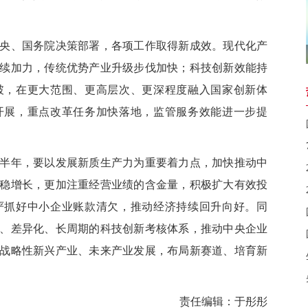
、国务院决策部署，各项工作取得新成效。现代化产
续加力，传统优势产业升级步伐加快；科技创新效能持
破，在更大范围、更高层次、更深程度融入国家创新体
开展，重点改革任务加快落地，监管服务效能进一步提
年，要以发展新质生产力为重要着力点，加快推动中
稳增长，更加注重经营业绩的含金量，积极扩大有效投
严抓好中小企业账款清欠，推动经济持续回升向好。同
、差异化、长周期的科技创新考核体系，推动中央企业
战略性新兴产业、未来产业发展，布局新赛道、培育新
责任编辑：于彤彤