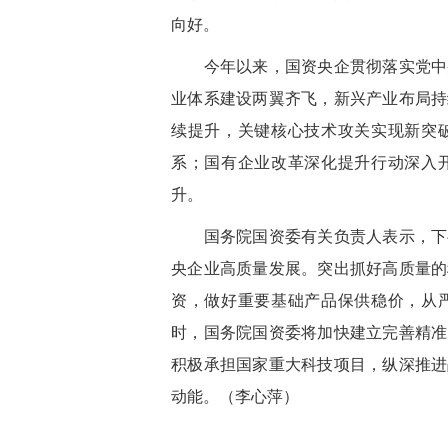
向好。
今年以来，国资央企贯彻落实党中央
业体系建设两翼齐飞，新兴产业布局持
续提升，关键核心技术攻关实现新突
系；国有企业改革深化提升行动深入
升。
国务院国资委有关负责人表示，下半
央企业高质量发展。突出抓好高质量的
资，做好重要基础产品保供稳价，从
时，国务院国资委将加快建立完善精准
积极承担国家重大科技项目，纵深推进
动能。（李心萍）