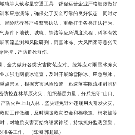
城轨等大载客量交通工具，督促运营企业严格细致做好
训和应急演练，确保处于安全可靠的良好状态，同时对
人、冒险航行等严格监管执法，重拳打击各类违法行为。
气条件下地铁、城轨、铁路等应急调度流程，科学有效
展客流监测和风险研判，雨雪冰冻、大风团雾等恶劣天
导管控，严防群死群伤。
，全力做好各类灾害防范应对。统筹应对雨雪冰冻灾
业加强电网覆冰巡查，及时开展除雪除冰、应急融冰，
重点景区，根据灾害风险预警，迅速落实限流和封闭桥
密防控森林草原火灾，组织基层力量，分兵把守“山口、
，严防火种上山入林，坚决避免野外违规用火引发火灾。
救助工作做细，及时调拨救灾资金和棉帐篷、棉衣被等
时，对地质灾害要始终绷紧神经，持续抓好监测预警，
对准备工作。 （
陈溯 郭超凯
）