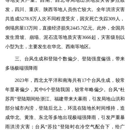
等地受灾严重。西南、西北等局地山洪地质灾害多点散
发，四川、重庆、陕西等地人员伤亡较大。全年洪涝灾害
共造成5278.9万人次不同程度受灾，因灾死亡失踪309人，
倒塌房屋13万间，直接经济损失2445.7亿元。此外，全国共
发生滑坡、崩塌、泥石流等地质灾害3666起，灾害级别以
小型为主，主要发生在华北、西南等地区。
三、台风生成和登陆个数偏少、登陆强度偏强，带来
多场极端强降雨
2023年，西北太平洋和南海共有17个台风生成，较常
年显著偏少，其中6个登陆我国，较常年略偏少。台风“杜
苏芮”登陆期间给浙江、福建带来大暴雨，引发局地山洪和
部分城市内涝，登陆后北上，环流在陆地长时间维持，造
成华北、黄淮、东北等多地出现极端强降雨，引发严重暴
雨洪涝灾害；台风“苏拉”登陆时在冷空气配合下，给广