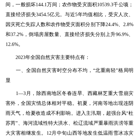
间，一般损坏144.1万间；农作物受灾面积10539.3千公顷；
直接经济损失3454.5亿元。与近5年均值相比，受灾人次、
因灾死亡失踪人数和农作物受灾面积分别下降24.4%、2.8%
和37.2%，倒塌房屋数量、直接经济损失分别上升96.9%、
12.6%。
2023年全国自然灾害主要特点有：
一、全国自然灾害时空分布不均，“北重南轻”格局明
显
1—3月，除西南地区冬春连旱、西藏林芝重大雪崩灾
害外，全国灾情总体相对平稳。初夏，河南等地出现连阴
雨天气，给夏收造成不利影响。进入主汛期，超强台风“杜
苏芮”、海河流域性特大洪水、松辽流域严重暴雨洪涝等重
大灾害相继发生。12月中旬山西等地发生低温雨雪冰冻灾