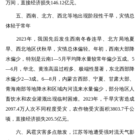
万间，直接经济损失146.12亿元。
五、西南、北方、西北等地出现阶段性干旱，灾情总
体轻于常年
2023年，我国先后发生西南冬春连旱、北方局地夏
旱、西北地区伏秋旱，灾情总体偏轻。年初，西南大部降
水偏少，特别是云南1—5月平均降水量较常年偏少五成。5
—6月，华北、黄淮高温过程多、极端性显著，东北西部降
水偏少2—3成。6—8月，内蒙古西部、宁夏、甘肃大部、
青海南部等地降水和区域内河流来水量偏少，部分地区人
畜饮水和农业灌溉出现临时困难。2023年，干旱灾害造成
2097.4万人次不同程度受灾，农作物受灾面积3803.7千公
顷，直接经济损失205.5亿元。
六、风雹灾害多点散发，江苏等地遭受强对流天气影