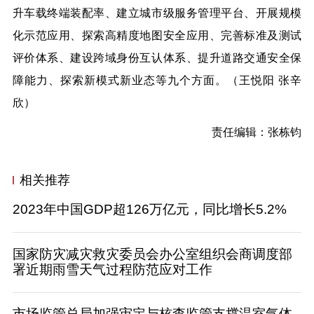
升车载终端装配率、建立城市级服务管理平台、开展规模
化示范应用、探索高精度地图安全应用、完善标准及测试
评价体系、建设跨域身份互认体系、提升道路交通安全保
障能力、探索新模式新业态等九个方面。
（王悦阳 张辛
欣）
责任编辑：张栋钧
相关推荐
2023年中国GDP超126万亿元，同比增长5.2%
国家防灾减灾救灾委员会办公室组织会商调度部
署近期雨雪天气过程防范应对工作
市场监管总局加强审定与核查监管支撑温室气体