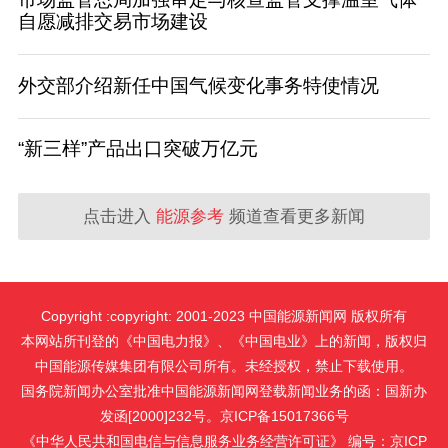
自愿减排交易市场建设
外交部介绍新任中国气候变化事务特使情况
“新三样”产品出口突破万亿元
点击进入
能源参考
频道查看更多新闻
Copyright :copyright: 2001-2023 中国能源新闻网 版权所有
本网站所刊登的《中国电力报》、《中国电业》上的新闻，版权归
中国能源传媒集团有限公司所有。未经授权，禁止下载使用。
国务院新闻办公室批准中国能源新闻网登载新闻业务的函：国新办
发函[2000]232号。京ICP备15017366号
《中华人民共和国电信与信息服务业务经营许可证》 编号：京ICP