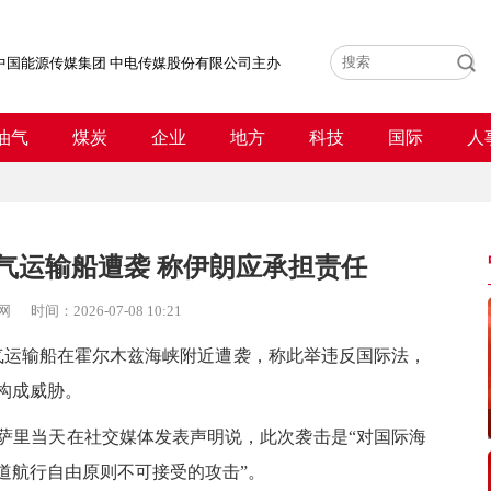
中国能源传媒集团 中电传媒股份有限公司主办
油气
煤炭
企业
地方
科技
国际
人
气运输船遭袭 称伊朗应承担责任
网
时间：
2026-07-08 10:21
运输船在霍尔木兹海峡附近遭袭，称此举违反国际法，
构成威胁。
里当天在社交媒体发表声明说，此次袭击是“对国际海
道航行自由原则不可接受的攻击”。