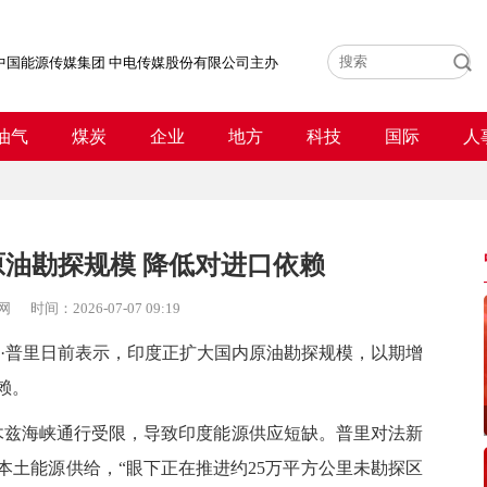
中国能源传媒集团 中电传媒股份有限公司主办
油气
煤炭
企业
地方
科技
国际
人
油勘探规模 降低对进口依赖
网
时间：
2026-07-07 09:19
普里日前表示，印度正扩大国内原油勘探规模，以期增
赖。
兹海峡通行受限，导致印度能源供应短缺。普里对法新
本土能源供给，“眼下正在推进约25万平方公里未勘探区