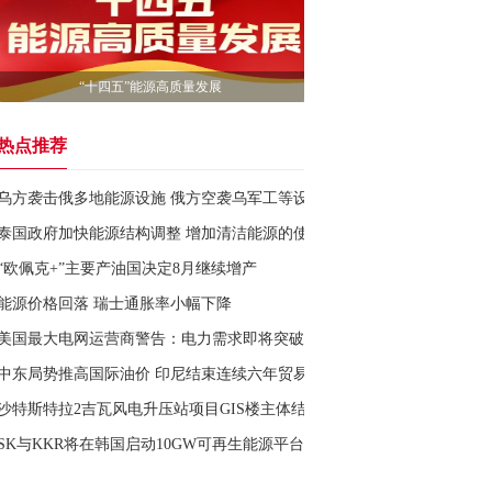
“十四五”能源高质量发展
热点推荐
乌方袭击俄多地能源设施 俄方空袭乌军工等设施
泰国政府加快能源结构调整 增加清洁能源的使用
“欧佩克+”主要产油国决定8月继续增产
能源价格回落 瑞士通胀率小幅下降
美国最大电网运营商警告：电力需求即将突破纪录
中东局势推高国际油价 印尼结束连续六年贸易顺差
沙特斯特拉2吉瓦风电升压站项目GIS楼主体结构封顶
SK与KKR将在韩国启动10GW可再生能源平台