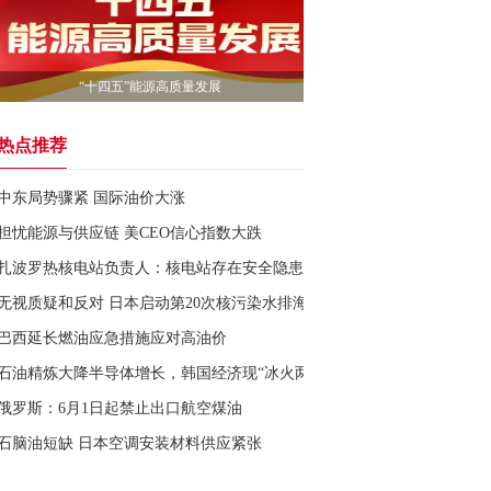
“十四五”能源高质量发展
热点推荐
中东局势骤紧 国际油价大涨
担忧能源与供应链 美CEO信心指数大跌
扎波罗热核电站负责人：核电站存在安全隐患
无视质疑和反对 日本启动第20次核污染水排海
巴西延长燃油应急措施应对高油价
石油精炼大降半导体增长，韩国经济现“冰火两重天”
俄罗斯：6月1日起禁止出口航空煤油
石脑油短缺 日本空调安装材料供应紧张