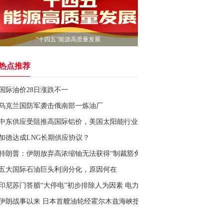
“十四五”能源高质量发展
热点推荐
国际油价28日涨跌不一
乌克兰国防军袭击俄南部一炼油厂
中东供应受阻推高国际铝价，美国太阳能行业或再遭成本冲击
加德达成LNG长期供应协议？
特朗普：伊朗放弃高浓缩铀无法获得“制裁豁免”
五大国际石油巨头利润分化，原因何在
印尼苏门答腊“大停电”初步排除人为因素 电力系统恢复正常
伊朗战事以来 日本首艘油轮经霍尔木兹海峡抵日