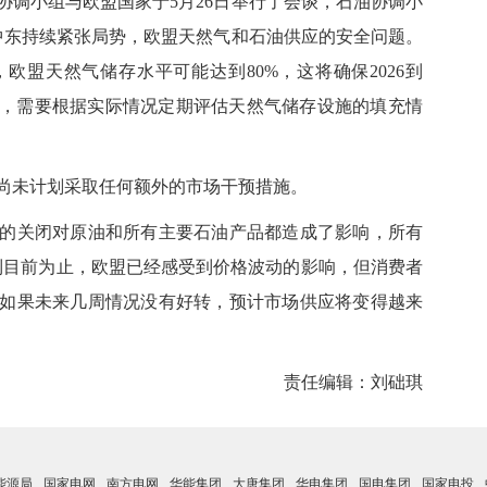
小组与欧盟国家于5月26日举行了会谈，石油协调小
于中东持续紧张局势，欧盟天然气和石油供应的安全问题。
欧盟天然气储存水平可能达到80%，这将确保2026到
重申，需要根据实际情况定期评估天然气储存设施的填充情
未计划采取任何额外的市场干预措施。
关闭对原油和所有主要石油产品都造成了影响，所有
到目前为止，欧盟已经感受到价格波动的影响，但消费者
如果未来几周情况没有好转，预计市场供应将变得越来
责任编辑：刘础琪
能源局
国家电网
南方电网
华能集团
大唐集团
华电集团
国电集团
国家电投