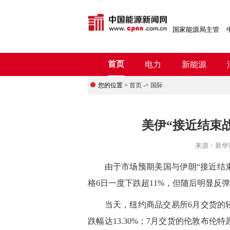
国家能源局主管
首页
电力
新能源
您的位置 >
首页
->
国际
美伊“接近结束
来源：
新华
由于市场预期美国与伊朗“接近结束
格6日一度下跌超11%，但随后明显反
当天，纽约商品交易所6月交货的轻质原
跌幅达13.30%；7月交货的伦敦布伦特