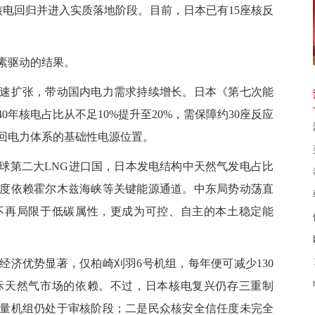
核电回归并进入实质落地阶段。目前，日本已有15座核反
素驱动的结果。
扩张，带动国内电力需求持续增长。日本《第七次能
0年核电占比从不足10%提升至20%，需保障约30座反应
回电力体系的基础性电源位置。
第二大LNG进口国，日本发电结构中天然气发电占比
度依赖霍尔木兹海峡等关键能源通道。中东局势动荡直
不再局限于低碳属性，更成为可控、自主的本土稳定能
优势显著，仅柏崎刈羽6号机组，每年便可减少130
际天然气市场的依赖。不过，日本核电复兴仍存三重制
量机组仍处于审核阶段；二是民众核安全信任度未完全