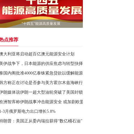
“十四五”能源高质量发展
热点推荐
澳大利亚将启动超百亿澳元能源安全计划
美伊战争下，日本能源的供应焦虑与转型抉择
泰国内阁批准4000亿泰铢紧急贷款以缓解能源危机
韩方称正在讨论是否参与美方霍尔木兹海峡行动
伊朗媒体说伊朗一超大型油轮突破了美国封锁
欧洲智库称伊朗战事冲击能源安全 或加剧欧盟内部对俄分歧
1-3月俄罗斯电力出口增长5.8%
特朗普：美国正从委内瑞拉获得“数亿桶石油”