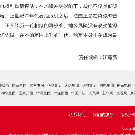
电得到重新评估，在地缘冲突影响下，核电不仅是低碳
给。上世纪70年代石油危机之后，法国正是在类似冲击
，正在经历一轮相似的再校准。地缘风险没有改变能源
优先级。在不确定性上升的时代，稳定本身正在成为最
责任编辑：江蓬新
能源局
国家电网
南方电网
华能集团
大唐集团
华电集团
国电集团
国家电投
神华集团
国家开投
华润集团
中煤集团
中国广核
人民网
新华网
央视网
新
|
|
联系我们
我们的服务
版权声
Copyrig