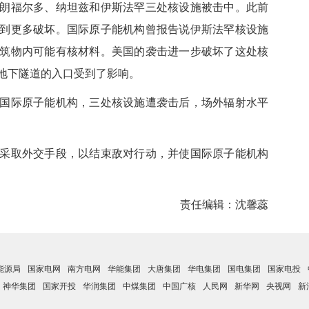
福尔多、纳坦兹和伊斯法罕三处核设施被击中。此前
到更多破坏。国际原子能机构曾报告说伊斯法罕核设施
筑物内可能有核材料。美国的袭击进一步破坏了这处核
地下隧道的入口受到了影响。
际原子能机构，三处核设施遭袭击后，场外辐射水平
取外交手段，以结束敌对行动，并使国际原子能机构
责任编辑：沈馨蕊
能源局
国家电网
南方电网
华能集团
大唐集团
华电集团
国电集团
国家电投
神华集团
国家开投
华润集团
中煤集团
中国广核
人民网
新华网
央视网
新