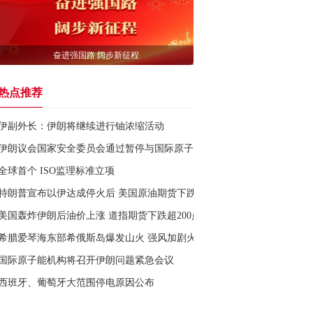
奋进强国路 阔步新征程
热点推荐
伊副外长：伊朗将继续进行铀浓缩活动
伊朗议会国家安全委员会通过暂停与国际原子能机构合作提案大纲
全球首个 ISO监理标准立项
特朗普宣布以伊达成停火后 美国原油期货下跌逾3美元
美国轰炸伊朗后油价上涨 道指期货下跌超200点
希腊爱琴海东部希俄斯岛爆发山火 强风加剧火情致多地断电
国际原子能机构将召开伊朗问题紧急会议
西班牙、葡萄牙大范围停电原因公布