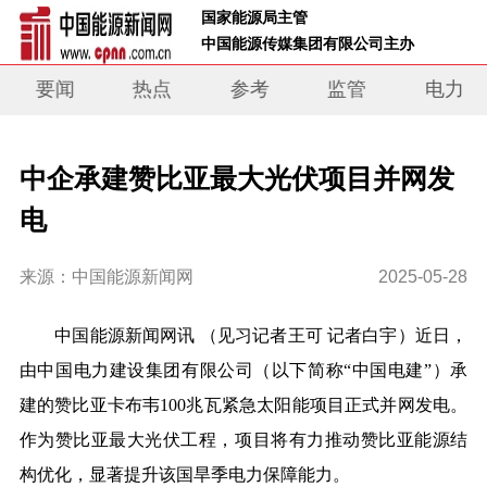
 国家能源局主管 
 中国能源传媒集团有限公司主办     
要闻
热点
参考
监管
电力
中企承建赞比亚最大光伏项目并网发
电
来源：中国能源新闻网
2025-05-28
中国能源新闻网讯
（见习记者王可
记者白宇）近日，
由中国电力建设集团有限公司（以下简称
“中国电建”）承
建的赞比亚卡布韦100兆瓦紧急太阳能项目正式并网发电。
作为赞比亚最大光伏工程，项目将有力推动赞比亚能源结
构优化，显著提升该国旱季电力保障能力。