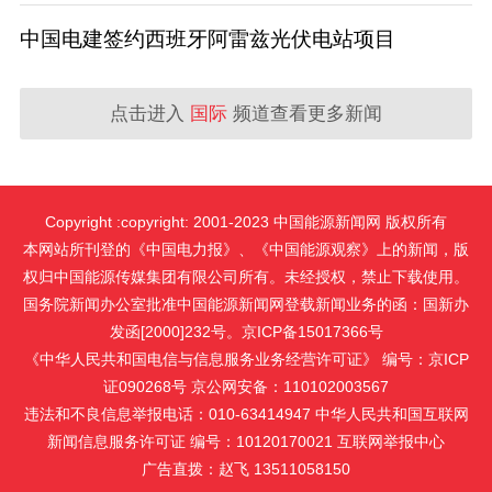
中国电建签约西班牙阿雷兹光伏电站项目
点击进入
国际
频道查看更多新闻
Copyright :copyright: 2001-2023 中国能源新闻网 版权所有
本网站所刊登的《中国电力报》、《中国能源观察》上的新闻，版
权归中国能源传媒集团有限公司所有。未经授权，禁止下载使用。
国务院新闻办公室批准中国能源新闻网登载新闻业务的函：国新办
发函[2000]232号。京ICP备15017366号
《中华人民共和国电信与信息服务业务经营许可证》 编号：京ICP
证090268号 京公网安备：110102003567
违法和不良信息举报电话：010-63414947 中华人民共和国互联网
新闻信息服务许可证 编号：10120170021
互联网举报中心
广告直拨：赵飞 13511058150