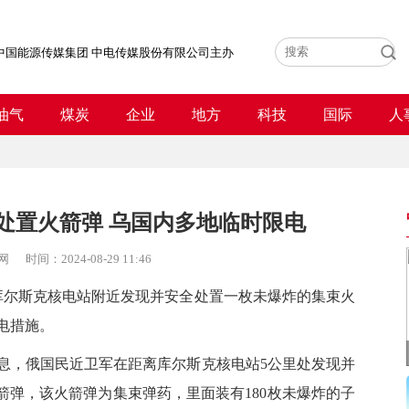
中国能源传媒集团 中电传媒股份有限公司主办
油气
煤炭
企业
地方
科技
国际
人
处置火箭弹 乌国内多地临时限电
网
时间：
2024-08-29 11:46
尔斯克核电站附近发现并安全处置一枚未爆炸的集束火
电措施。
，俄国民近卫军在距离库尔斯克核电站5公里处发现并
箭弹，该火箭弹为集束弹药，里面装有180枚未爆炸的子