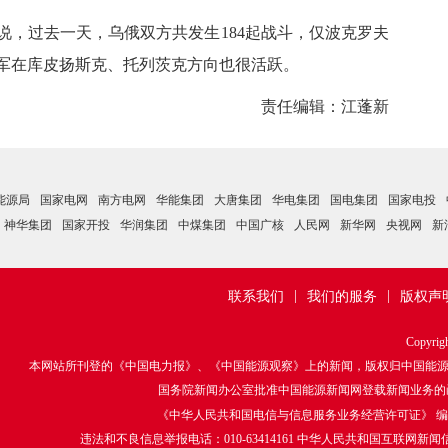
，过去一天，乌俄双方共发生184起战斗，仅波克罗夫
俄军在库皮扬斯克、托列茨克方向也很活跃。
责任编辑：江蓬新
能源局
国家电网
南方电网
华能集团
大唐集团
华电集团
国电集团
国家电投
神华集团
国家开投
华润集团
中煤集团
中国广核
人民网
新华网
央视网
新
|
|
联系我们
我们的服务
版权声
Copyrig
本网站所刊登的《中国电力报》、《中国能源观察》上的新闻，版权归中国能
国务院新闻办公室批准中国能源新闻网登载新闻业务的函：国
《中华人民共和国电信与信息服务业务经营许可证》 编号：京ICP
违法和不良信息举报电话：010-63414161 中华人民共和国互联网新闻信息