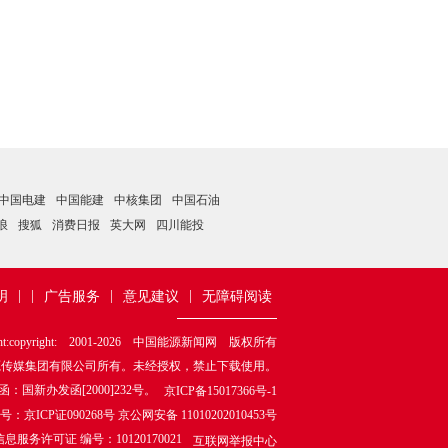
中国电建
中国能建
中核集团
中国石油
浪
搜狐
消费日报
英大网
四川能投
|
|
|
|
明
广告服务
意见建议
无障碍阅读
ht:copyright: 2001-
2026
中国能源新闻网 版权所有
源传媒集团有限公司所有。未经授权，禁止下载使用。
新办发函[2000]232号。
京ICP备15017366号-1
证090268号 京公网安备 11010202010453号
服务许可证 编号：10120170021
互联网举报中心