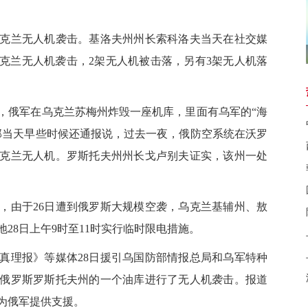
克兰无人机袭击。基洛夫州州长索科洛夫当天在社交媒
克兰无人机袭击，2架无人机被击落，另有3架无人机落
俄军在乌克兰苏梅州炸毁一座机库，里面有乌军的“海
部当天早些时候还通报说，过去一夜，俄防空系统在沃罗
乌克兰无人机。罗斯托夫州州长戈卢别夫证实，该州一处
由于26日遭到俄罗斯大规模空袭，乌克兰基辅州、敖
28日上午9时至11时实行临时限电措施。
理报》等媒体28日援引乌国防部情报总局和乌军特种
俄罗斯罗斯托夫州的一个油库进行了无人机袭击。报道
为俄军提供支援。