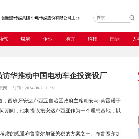
中国能源传媒集团 中电传媒股份有限公司主办
油气
煤炭
企业
地方
科技
国际
人
员访华推动中国电动车企投资设厂
息网
时间：
2024-08-28 11:38
，西班牙安达卢西亚自治区政府主席胡安马·莫雷诺于
访问期间，他将提议把安达卢西亚作为一个理想基地，以
虑的规避布鲁塞尔加征关税的方案之一。布鲁塞尔加