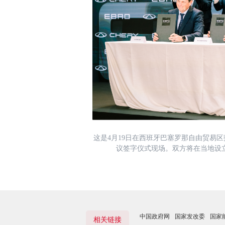
这是4月19日在西班牙巴塞罗那自由贸易
议签字仪式现场。双方将在当地设
中国政府网
国家发改委
国家
相关链接