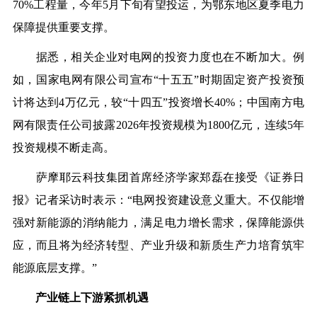
70%工程量，今年5月下旬有望投运，为鄂东地区夏季电力
保障提供重要支撑。
据悉，相关企业对电网的投资力度也在不断加大。例
如，国家电网有限公司宣布“十五五”时期固定资产投资预
计将达到4万亿元，较“十四五”投资增长40%；中国南方电
网有限责任公司披露2026年投资规模为1800亿元，连续5年
投资规模不断走高。
萨摩耶云科技集团首席经济学家郑磊在接受《证券日
报》记者采访时表示：“电网投资建设意义重大。不仅能增
强对新能源的消纳能力，满足电力增长需求，保障能源供
应，而且将为经济转型、产业升级和新质生产力培育筑牢
能源底层支撑。”
产业链上下游紧抓机遇