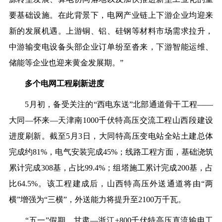
要基础设施。在此背景下，电网产业链上下游企业均迎来
新的发展机遇。上游铜、铝、硅钢等材料市场需求拉升，
中游输变电设备头部企业订单纷至沓来，下游智能运维、
储能等企业也迎来黄金发展期。”
多个电网工程刷新进度
5月初，备受关注的“西电东送”北部通道骨干工程——
大同—怀来—天津南1000千伏特高压交流工程山西段建设
进度刷新。截至5月3日，大同特高压变电站全站土建总体
完成约81%，电气安装完成45%；线路工程方面，基础浇筑
累计完成308基，占比99.4%；组塔施工累计完成200基，占
比64.5%。该工程建成后，山西特高压外送通道将由“两
横”增强为“三横”，外送能力将提升至2100万千瓦。
“五一”假期，甘肃—浙江±800千伏特高压直流输电工