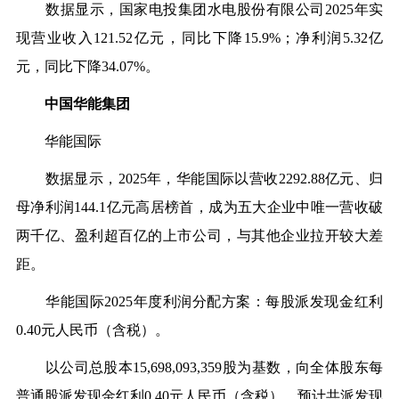
数据显示，国家电投集团水电股份有限公司2025年实
现营业收入121.52亿元，同比下降15.9%；净利润5.32亿
元，同比下降34.07%。
中国华能集团
华能国际
数据显示，2025年，华能国际以营收2292.88亿元、归
母净利润144.1亿元高居榜首，成为五大企业中唯一营收破
两千亿、盈利超百亿的上市公司，与其他企业拉开较大差
距。
华能国际2025年度利润分配方案：每股派发现金红利
0.40元人民币（含税）。
以公司总股本15,698,093,359股为基数，向全体股东每
普通股派发现金红利0.40元人民币（含税），预计共派发现