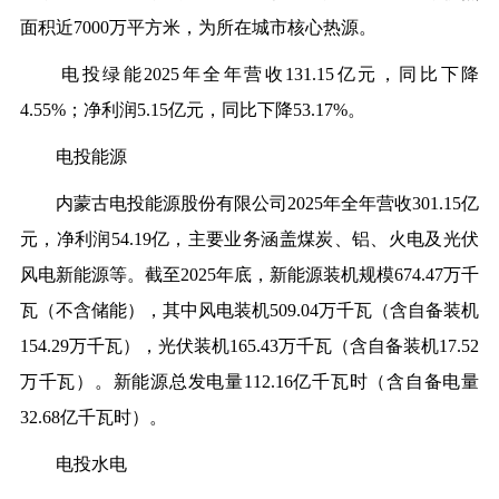
面积近7000万平方米，为所在城市核心热源。
电投绿能2025年全年营收131.15亿元，同比下降
4.55%；净利润5.15亿元，同比下降53.17%。
电投能源
内蒙古电投能源股份有限公司2025年全年营收301.15亿
元，净利润54.19亿，主要业务涵盖煤炭、铝、火电及光伏
风电新能源等。截至2025年底，新能源装机规模674.47万千
瓦（不含储能），其中风电装机509.04万千瓦（含自备装机
154.29万千瓦），光伏装机165.43万千瓦（含自备装机17.52
万千瓦）。新能源总发电量112.16亿千瓦时（含自备电量
32.68亿千瓦时）。
电投水电