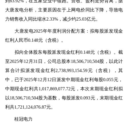
到63.92%，在五家企业中领跑。营收、盈利走势背离，据
大唐发电分析，主要原因在于上网电价同比下降，导致电
力销售收入同比缩水2.33%，减少约25.03亿元。
大唐发电2025年年度利润分配方案：拟每股派发现金
红利人民币0.148元（含税）。
拟向全体股东每股派发现金红利0.148元（含税）。截
至2025年12月31日，公司总股本18,506,710,504股，以此计
算合计拟派发现金红利2,738,993,154.59元（含税），其
中，已于2025年12月12日派发中期现金红利每股0.055元，
中期现金红利共1,017,869,077.72元，本次末期现金红利拟
以18,506,710,504股为基数，每股派发0.093元，末期现金红
利共1,721,124,076.87元。
桂冠电力