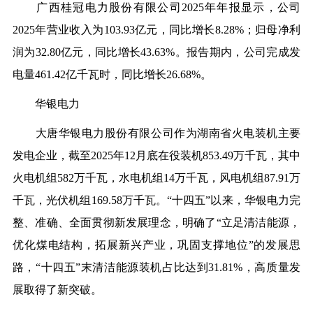
广西桂冠电力股份有限公司2025年年报显示，公司
2025年营业收入为103.93亿元，同比增长8.28%；归母净利
润为32.80亿元，同比增长43.63%。报告期内，公司完成发
电量461.42亿千瓦时，同比增长26.68%。
华银电力
大唐华银电力股份有限公司作为湖南省火电装机主要
发电企业，截至2025年12月底在役装机853.49万千瓦，其中
火电机组582万千瓦，水电机组14万千瓦，风电机组87.91万
千瓦，光伏机组169.58万千瓦。“十四五”以来，华银电力完
整、准确、全面贯彻新发展理念，明确了“立足清洁能源，
优化煤电结构，拓展新兴产业，巩固支撑地位”的发展思
路，“十四五”末清洁能源装机占比达到31.81%，高质量发
展取得了新突破。