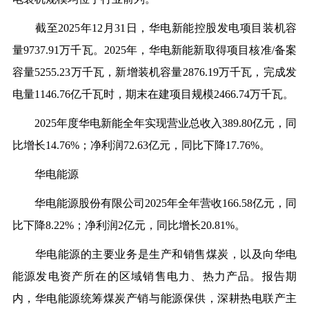
截至2025年12月31日，华电新能控股发电项目装机容
量9737.91万千瓦。2025年，华电新能新取得项目核准/备案
容量5255.23万千瓦，新增装机容量2876.19万千瓦，完成发
电量1146.76亿千瓦时，期末在建项目规模2466.74万千瓦。
2025年度华电新能全年实现营业总收入389.80亿元，同
比增长14.76%；净利润72.63亿元，同比下降17.76%。
华电能源
华电能源股份有限公司
2025年全年营收166.58亿元，同
比下降8.22%；净利润2亿元，同比增长20.81%。
华电能源
的主要业务是生产和销售煤炭，以及向华电
能源发电资产所在的区域销售电力、热力产品。报告期
内，华电能源统筹煤炭产销与能源保供，深耕热电联产主