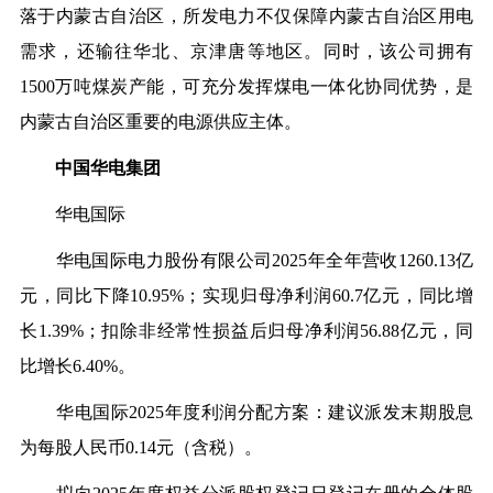
落于内蒙古自治区，所发电力不仅保障内蒙古自治区用电
需求，还输往华北、京津唐等地区。同时，该公司拥有
1500万吨煤炭产能，可充分发挥煤电一体化协同优势，是
内蒙古自治区重要的电源供应主体。
中国华电集团
华电国际
华电国际电力股份有限公司2025年全年营收1260.13亿
元，同比下降10.95%；实现归母净利润60.7亿元，同比增
长1.39%；扣除非经常性损益后归母净利润56.88亿元，同
比增长6.40%。
华电国际2025年度利润分配方案：建议派发末期股息
为每股人民币0.14元（含税）。