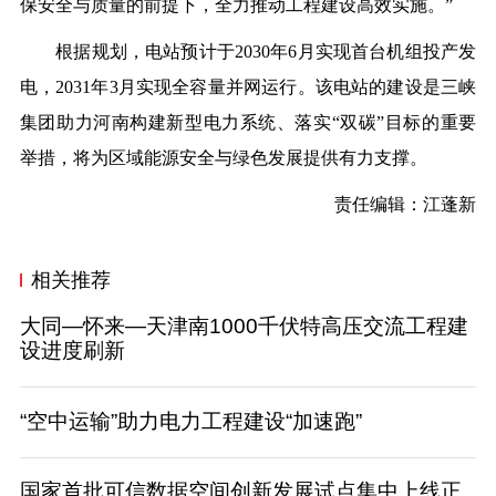
保安全与质量的前提下，全力推动工程建设高效实施。”
根据规划，电站预计于2030年6月实现首台机组投产发
电，2031年3月实现全容量并网运行。该电站的建设是三峡
集团助力河南构建新型电力系统、落实“双碳”目标的重要
举措，将为区域能源安全与绿色发展提供有力支撑。
责任编辑：江蓬新
相关推荐
大同—怀来—天津南1000千伏特高压交流工程建
设进度刷新
“空中运输”助力电力工程建设“加速跑”
国家首批可信数据空间创新发展试点集中上线正