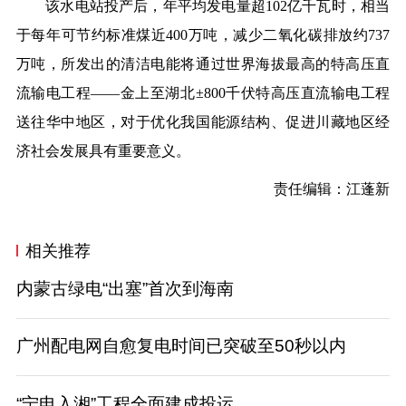
该水电站投产后，年平均发电量超102亿千瓦时，相当
于每年可节
约标准煤
近400万吨，减少二氧化碳排放约737
万吨，所发出的清洁电能将通过世界海拔最高的特高压直
流输电工程——金上至湖北±800千伏特高压直流输电工程
送往华中地区，对于优化我国能源结构、促进川藏地区经
济社会发展具有重要意义。
责任编辑
：江
蓬
新
相关推荐
内蒙古绿电“出塞”首次到海南
广州配电网自愈复电时间已突破至50秒以内
“宁电入湘”工程全面建成投运