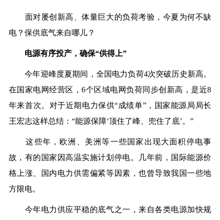
面对屡创新高、体量巨大的负荷考验，今夏为何不缺
电？保供底气来自哪儿？
电源有序投产，确保“供得上”
今年迎峰度夏期间，全国电力负荷4次突破历史新高。
在国家电网经营区，6个区域电网负荷同步创新高，是近8
年来首次。对于近期电力保供“成绩单”，国家能源局局长
王宏志这样总结：“能源保障‘顶住了峰、兜住了底’。”
这些年，欧洲、美洲等一些国家出现大面积停电事
故，有的国家因高温实施计划停电。几年前，国际能源价
格上涨、国内电力供需偏紧等因素，也曾导致我国一些地
方限电。
今年电力供应平稳的底气之一，来自各类电源加快规