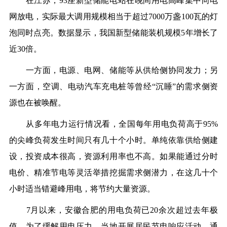
在江苏，93座新型储能电站在晚间用电高峰集中向电
网放电，实际最大调用规模相当于超过7000万盏100瓦的灯
泡同时点亮。数据显示，我国新型储能装机规模5年增长了
近30倍。
一方面，电源、电网、储能等从供给侧协同发力；另
一方面，空调、电动汽车充电桩等曾经“沉睡”的需求侧资
源也在被唤醒。
从多年电力运行情况看，全国每年用电负荷高于95%
的尖峰负荷发生时间只有几十个小时。单纯依靠供给侧建
设，投资成本很高，资源利用率也不高。如果能通过分时
电价、精准节电等灵活举措挖掘需求侧潜力，在这几十个
小时适当错避峰用电，将节约大量资源。
7月以来，安徽合肥的用电负荷已20余次超过去年极
值。为了缓解用电压力，当地开展居民节电响应活动，通