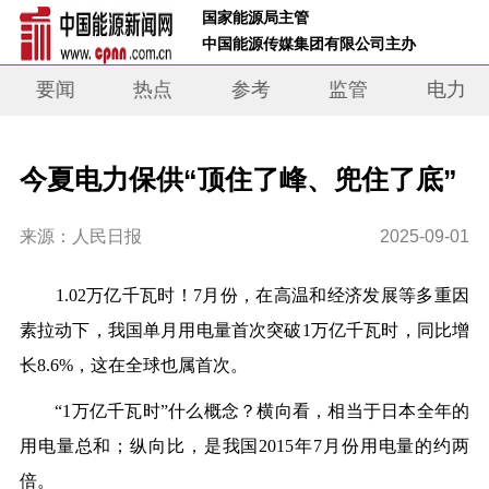
 国家能源局主管 
 中国能源传媒集团有限公司主办     
要闻
热点
参考
监管
电力
今夏电力保供“顶住了峰、兜住了底”
来源：人民日报
2025-09-01
1.02万亿千瓦时！7月份，在高温和经济发展等多重因
素拉动下，我国单月用电量首次突破1万亿千瓦时，同比增
长8.6%，这在全球也属首次。
“1万亿千瓦时”什么概念？横向看，相当于日本全年的
用电量总和；纵向比，是我国2015年7月份用电量的约两
倍。