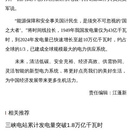
军说。
“能源保障和安全事关国计民生，是须臾不可忽视的‘国
之大者’。”将时间线拉长，1949年我国发电量仅为43亿千瓦
时，到2024年发电量已快速增长至超10万亿千瓦时，约占
全球的1/3，已建成全球规模最大的电力供应系统。
未来，清洁低碳、安全充裕、经济高效、供需协同、
灵活智能的新型电力系统，将更好点亮我们的美好生活，
为中国经济发展带来更多生机活力。
责任编辑：江蓬新
相关推荐
三峡电站累计发电量突破1.8万亿千瓦时