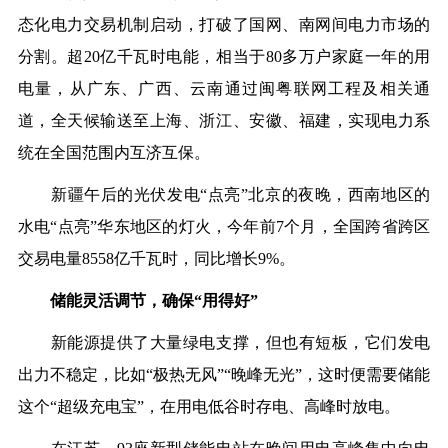
态化电力交易机制启动，打破了国网、南网间电力市场的
分割。超20亿千瓦时电能，相当于80多万户家庭一年的用
电量，从广东、广西、云南通过闽粤联网工程及相关通
道，全天候输送至上海、浙江、安徽、福建，实现电力系
统在全国范围内互济互保。
新疆午后的光伏发电“点亮”北京的夜晚，西南地区的
水电“点亮”华东地区的灯火，今年前7个月，全国跨省跨区
交易电量8558亿千瓦时，同比增长9%。
储能灵活调节，确保“用得好”
新能源提供了大量绿电支撑，但也有短板，它们发电
出力不稳定，比如“极热无风”“晚峰无光”，这时便需要储能
这个“超级充电宝”，在用电低谷时存电、高峰时放电。