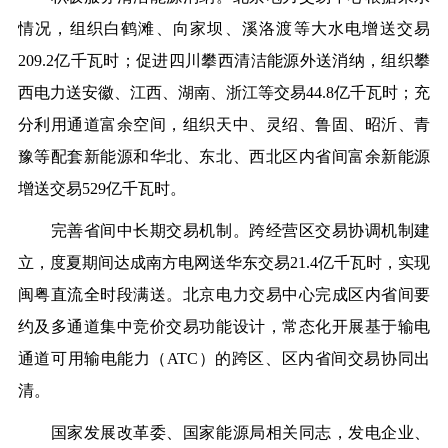
情况，组织白鹤滩、向家坝、溪洛渡等大水电增送交易
209.2亿千瓦时；促进四川攀西清洁能源外送消纳，组织攀
西电力送安徽、江西、湖南、浙江等交易44.8亿千瓦时；充
分利用通道富余空间，组织天中、灵绍、鲁固、昭沂、青
豫等配套新能源和华北、东北、西北区内省间富余新能源
增送交易529亿千瓦时。
完善省间中长期交易机制。跨经营区交易协调机制建
立，度夏期间达成南方电网送华东交易21.4亿千瓦时，实现
闽粤直流全时段满送。北京电力交易中心完成区内省间要
约及多通道集中竞价交易功能设计，常态化开展基于输电
通道可用输电能力（ATC）的跨区、区内省间交易协同出
清。
国家发展改革委、国家能源局相关同志，发电企业、