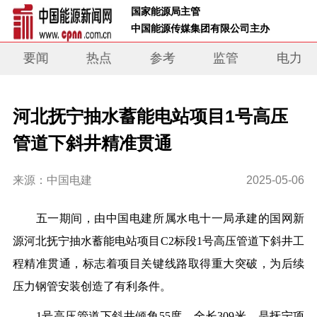
 国家能源局主管 
 中国能源传媒集团有限公司主办     
要闻
热点
参考
监管
电力
河北抚宁抽水蓄能电站项目1号高压
管道下斜井精准贯通
来源：中国电建
2025-05-06
五一期间，由中国电建所属水电十一局承建的国网新
源河北抚宁抽水蓄能电站项目C2标段1号高压管道下斜井工
程精准贯通，标志着项目关键线路取得重大突破，为后续
压力钢管安装创造了有利条件。
1号高压管道下斜井倾角55度，全长309米，是抚宁项