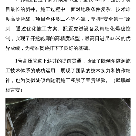
目最长的斜井。施工过程中，面对地质条件复杂、技术难
度高等挑战，项目全体职工不等不靠，坚持“安全第一”原
则，通过优化施工方案、配置先进设备及精细化爆破控
制，实现了开挖轮廓的高精度成型，最高日进尺4.6米的优
异成绩，为精准贯通打下了良好的基础。
1号高压管道下斜井的提前贯通，验证了陡倾角隧洞施
工技术体系的成功运用，展现了团队的技术实力和协作精
神，也为类似陡倾角隧洞施工积累了宝贵经验。（
武鹏举
杨言安
）