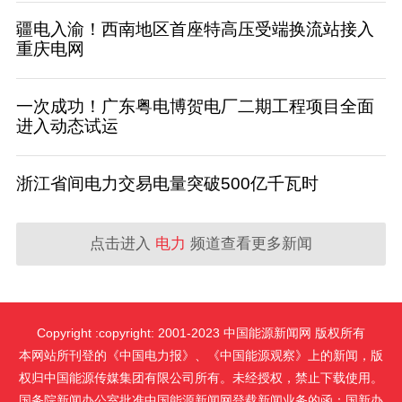
疆电入渝！西南地区首座特高压受端换流站接入
重庆电网
一次成功！广东粤电博贺电厂二期工程项目全面
进入动态试运
浙江省间电力交易电量突破500亿千瓦时
点击进入
电力
频道查看更多新闻
Copyright :copyright: 2001-2023 中国能源新闻网 版权所有
本网站所刊登的《中国电力报》、《中国能源观察》上的新闻，版
权归中国能源传媒集团有限公司所有。未经授权，禁止下载使用。
国务院新闻办公室批准中国能源新闻网登载新闻业务的函：国新办