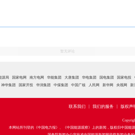
暂无评论
能源局
国家电网
南方电网
华能集团
大唐集团
华电集团
国电集团
国家电投
神华集团
国家开投
华润集团
中煤集团
中国广核
人民网
新华网
央视网
新
|
|
联系我们
我们的服务
版权声
Copyrig
本网站所刊登的《中国电力报》、《中国能源观察》上的新闻，版权归中国能
国务院新闻办公室批准中国能源新闻网登载新闻业务的函：国