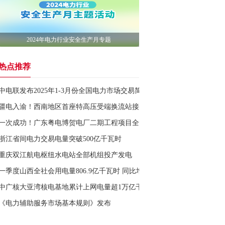
2024年电力行业安全生产月专题
热点推荐
中电联发布2025年1-3月份全国电力市场交易简况
疆电入渝！西南地区首座特高压受端换流站接入重庆电网
一次成功！广东粤电博贺电厂二期工程项目全面进入动态试运
浙江省间电力交易电量突破500亿千瓦时
重庆双江航电枢纽水电站全部机组投产发电
一季度山西全社会用电量806.9亿千瓦时 同比增长6.1%
中广核大亚湾核电基地累计上网电量超1万亿千瓦时
《电力辅助服务市场基本规则》发布