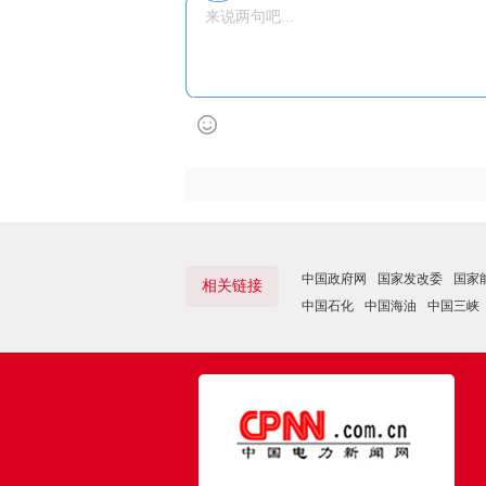
中国政府网
国家发改委
国家
相关链接
中国石化
中国海油
中国三峡