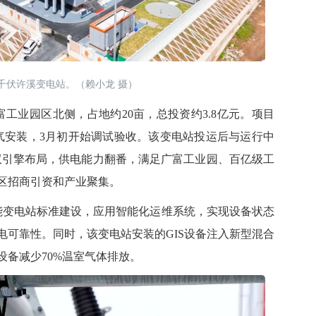
0千伏许溪变电站。（赖小龙 摄）
工业园区北侧，占地约20亩，总投资约3.8亿元。项目
交付电气安装，3月初开始调试验收。该变电站投运后与运行中
”双引擎布局，供电能力翻番，满足广富工业园、百亿级工
区招商引资和产业聚集。
变电站标准建设，应用智能化运维系统，实现设备状态
电可靠性。同时，该变电站安装的GIS设备注入新型混合
备减少70%温室气体排放。