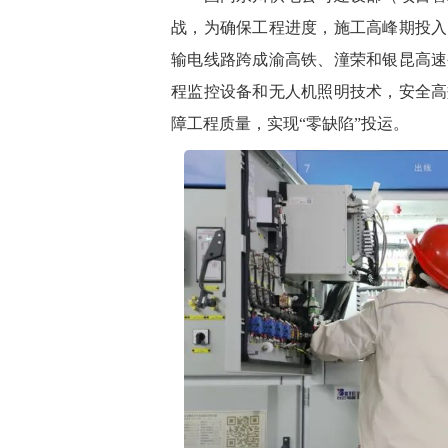
战，为确保工程进度，施工高峰期投入
输电线路跨成渝高铁、潼荣和银昆高速
程监控设备和无人机照明技术，安全高
障工程质量，实现“零缺陷”投运。