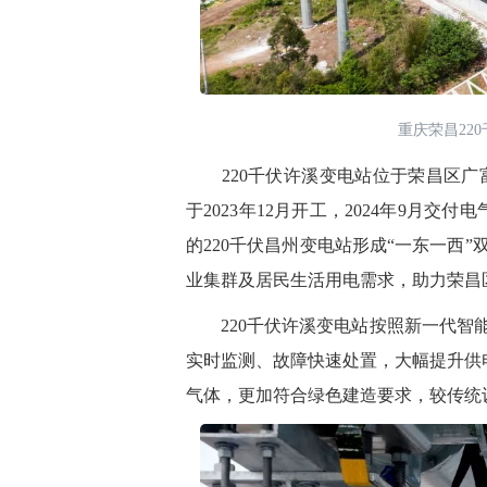
重庆荣昌22
220千伏许溪变电站位于荣昌区广富
于2023年12月开工，2024年9月
的220千伏昌州变电站形成“一东一西
业集群及居民生活用电需求，助力荣昌
220千伏许溪变电站按照新一代智能
实时监测、故障快速处置，大幅提升供
气体，更加符合绿色建造要求，较传统设