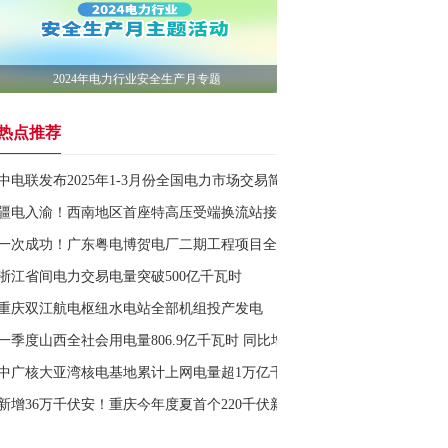
2024年电力行业安全生产月专题
热点推荐
中电联发布2025年1-3月份全国电力市场交易简况
疆电入渝！西南地区首座特高压受端换流站接入重庆电网
一次成功！广东粤电博贺电厂二期工程项目全面进入动态试运
浙江省间电力交易电量突破500亿千瓦时
重庆双江航电枢纽水电站全部机组投产发电
一季度山西全社会用电量806.9亿千瓦时 同比增长6.1%
中广核大亚湾核电基地累计上网电量超1万亿千瓦时
新增36万千伏安！重庆今年度夏首个220千伏新建变电站工程投运！