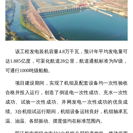
该工程发电装机容量4.8万千瓦，预计年平均发电量可
达1.885亿度，可渠化航道28公里，航道通航标准为Ⅳ级，
可通行1000吨级船舶。
项目建设期间，实现了机组及配套设备均一次性验收
合格并投入运行，创造了
倒送电
一次性成功、充水一次性
成功、试验一次性成功、并网发电一次性成功的优良成
绩。3台机组试运行期间，机组设备运转良好，机组轴承瓦
温、油温、各部振动、摆度值均在标准范围内。