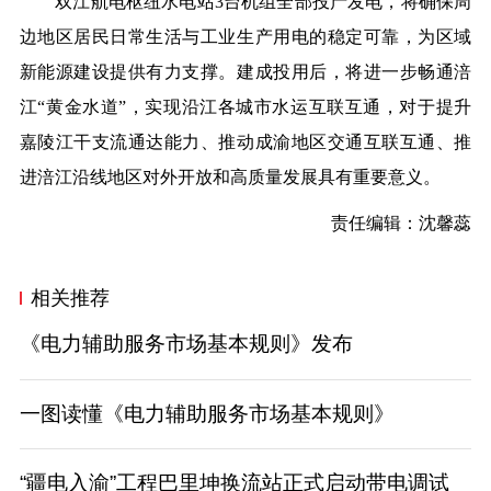
双江航电枢纽水电站3台机组全部投产发电，将确保周
边地区居民日常生活与工业生产用电的稳定可靠，为区域
新能源建设提供有力支撑。建成投用后，将进一步畅通涪
江“黄金水道”，实现沿江各城市水运互联互通，对于提升
嘉陵江干支流通达能力、推动成渝地区交通互联互通、推
进涪江沿线地区对外开放和高质量发展具有重要意义。
责任编辑：沈馨蕊
相关推荐
《电力辅助服务市场基本规则》发布
一图读懂《电力辅助服务市场基本规则》
“疆电入渝”工程巴里坤换流站正式启动带电调试