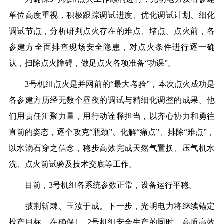
单位高度重视，积极跟踪调试进度、优化调试计划、细化
调试节点，分析研判点火存在的难点、堵点。点火前，各
参建方全面排查现场安全隐患，对点火条件进行逐一确
认，扫除点火障碍，做足点火各项准备“功课”。
3号机组点火是并网前的“最大考验”，本次点火成功是
各参建方历经无数个昼夜的调试与精细化调整的成果。他
们用责任汇聚力量，用行动诠释担当，以齐心协力和勇往
直前的姿态，逐个攻克“瓶颈”、化解“痛点”、排除“难点”，
以水滴石穿之信念，稳步高效完成天然气置换、压气机水
洗、点火前试验及技术交底等工作。
目前，3号机组各系统参数正常，设备运行平稳。
披荆斩棘、玉汝于成。下一步，光明电力将继续锚定
投产目标，在确保1、2号机组安全生产的同时，高质高效