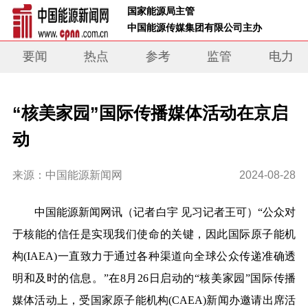
 国家能源局主管 
 中国能源传媒集团有限公司主办     
要闻
热点
参考
监管
电力
“核美家园”国际传播媒体活动在京启
动
来源：中国能源新闻网
2024-08-28
中国能源新闻网讯（记者
白宇
见习记者
王可）
“
公众对
于核能的信任是实现我们使命的关键，因此
国际原子能机
构
(IAEA)
一直致力于通过各种渠道向全球公众传递准确透
明和及时的信息。
”在8月26日启动的
“核美家园”国际传播
媒体活动
上，受
国家原子能机构
(CAEA)新闻办邀请出席活