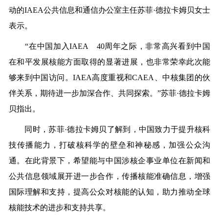
动的
IAEA公共信息和通信办公室主任
苏菲
·德拉卡姆贝
女士
表示。
“在中国加入IAEA 40周年之际，非常高兴看到中国
在和平发展核能方面取得的显著进展，也非常荣幸此次能
够来到中国访问。IAEA高度重视和
CAEA
、中核集团的伙
伴关系，期待进一步加深合作、共同探索。
”
苏菲
·
德拉卡姆
贝
指出。
同时，
苏菲
·
德拉卡姆贝
了解到，中国致力于提升核科
技传播能力，打破核科学的壁垒和神秘感，加强公众沟
通。在此背景下，希望能与中国涉核企事业单位在新闻和
公共信息领域展开进一步合作，传播核能准确信息，增强
国际理解和支持，提高公众对核能的认知，助力推动全球
核能技术的进步和支持共享。