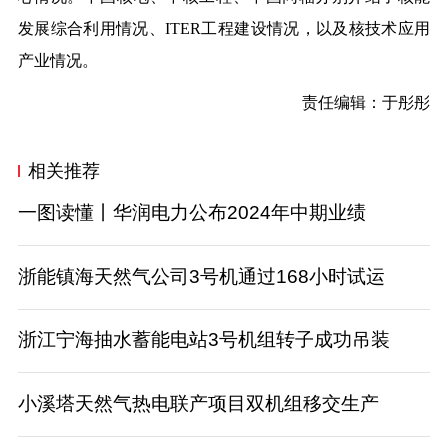
发展综合利用情况、
ITER工程建设情况，以及核技术应用
产业情况。
责任编辑：于彤彤
相关推荐
一图读懂丨华润电力公布2024年中期业绩
浙能镇海天然气公司3号机通过168小时试运
浙江宁海抽水蓄能电站3号机组转子成功吊装
小溪塔天然气热电联产项目双机组移交生产