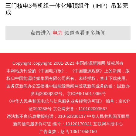
三门核电3号机组一体化堆顶组件（IHP）吊装完
成
点击进入
电力
频道查看更多新闻
Copyright :copyright: 2001-2023 中国能源新闻网 版权所有
本网站所刊登的《中国电力报》、《中国能源观察》上的新闻，版
权归中国能源传媒集团有限公司所有。未经授权，禁止下载使用。
国务院新闻办公室批准中国能源新闻网登载新闻业务的函：国新办
发函[2000]232号。京ICP备15017366号
《中华人民共和国电信与信息服务业务经营许可证》 编号：京ICP
证090268号 京公网安备：110102003567
违法和不良信息举报电话：010-52238117 中华人民共和国互联网
新闻信息服务许可证 编号：10120170021
互联网举报中心
广告直拨：赵飞 13511058150