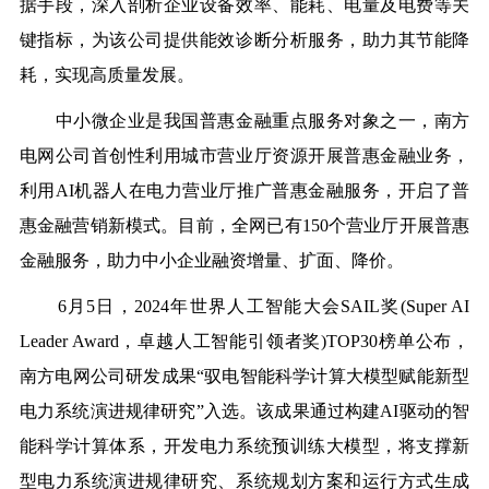
据手段，深入剖析企业设备效率、能耗、电量及电费等关
键指标，为该公司提供能效诊断分析服务，助力其节能降
耗，实现高质量发展。
中小微企业是我国普惠金融重点服务对象之一，南方
电网公司首创性利用城市营业厅资源开展普惠金融业务，
利用AI机器人在电力营业厅推广普惠金融服务，开启了普
惠金融营销新模式。目前，全网已有150个营业厅开展普惠
金融服务，助力中小企业融资增量、扩面、降价。
6月5日，2024年世界人工智能大会SAIL奖(Super AI
Leader Award，卓越人工智能引领者奖)TOP30榜单公布，
南方电网公司研发成果“驭电智能科学计算大模型赋能新型
电力系统演进规律研究”入选。该成果通过构建AI驱动的智
能科学计算体系，开发电力系统预训练大模型，将支撑新
型电力系统演进规律研究、系统规划方案和运行方式生成