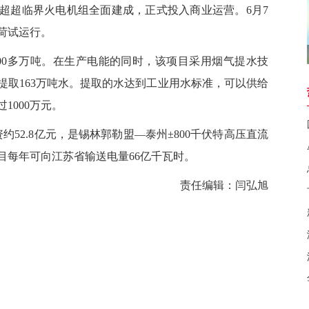
瓦超超临界火电机组全面建成，正式投入商业运营。6月7
负荷试运行。
0多万吨。在生产电能的同时，该项目采用烟气提水技
提取163万吨水。提取的水达到工业用水标准，可以供给
1000万元。
52.8亿元，是锡林郭勒盟—泰州±800千伏特高压直流
目每年可向江苏省输送电量66亿千瓦时。
责任编辑：闫弘旭