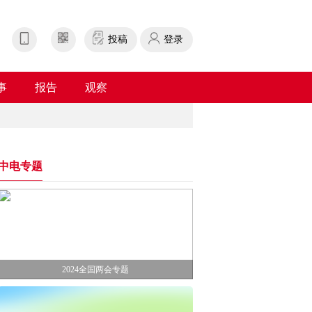
投稿
登录
事
报告
观察
中电专题
2024全国两会专题