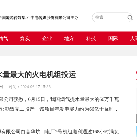
中国能源传媒集团 中电传媒股份有限公司主办
油气
煤炭
企业
地方
科技
国际
人
水量最大的火电机组投运
网
时间：
2024-06-17 15:38
司获悉，6月15日，我国烟气提水量最大的66万千瓦
郭勒盟完工投产，该项目年发电能力约为66亿千瓦时，
有限公司白音华坑口电厂2号机组顺利通过168小时满负