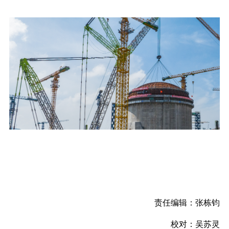
责任编辑：张栋钧
校对：吴苏灵