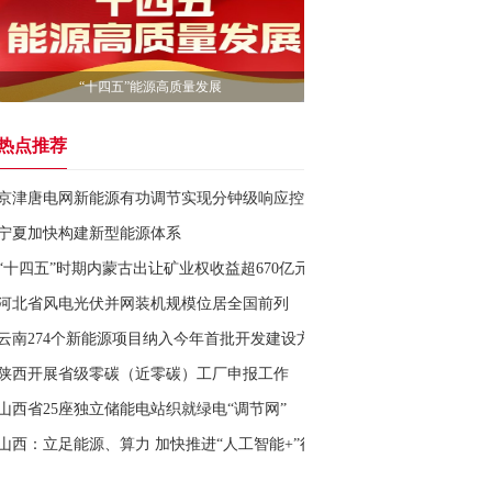
“十四五”能源高质量发展
热点推荐
京津唐电网新能源有功调节实现分钟级响应控制
宁夏加快构建新型能源体系
“十四五”时期内蒙古出让矿业权收益超670亿元
河北省风电光伏并网装机规模位居全国前列
云南274个新能源项目纳入今年首批开发建设方案
陕西开展省级零碳（近零碳）工厂申报工作
山西省25座独立储能电站织就绿电“调节网”
山西：立足能源、算力 加快推进“人工智能+”行动