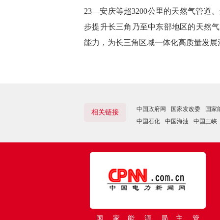
23—安庆等超3200公里的天然气管
步提升长三角乃至中东部地区的天然气
能力，为长三角区域一体化高质量发展
中国政府网
国家发改委
国家
相关链接
中国石化
中国海油
中国三峡
国 家 能 源 局 主 管