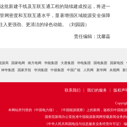
道。这批新建干线及互联互通工程的陆续建成投运，将进一
管网密度和互联互通水平，显著增强区域能源安全保障
注入更强劲、更清洁的绿色动能。
（刘园园）
责任编辑：沈馨蕊
能源局
国家电网
南方电网
华能集团
大唐集团
华电集团
国电集团
国家电投
神华集团
国家开投
华润集团
中煤集团
中国广核
人民网
新华网
央视网
新
|
|
联系我们
我们的服务
版权声
Copyrig
本网站所刊登的《中国电力报》、《中国能源观察》上的新闻，版权归中国能
国务院新闻办公室批准中国能源新闻网登载新闻业务的函：国
《中华人民共和国电信与信息服务业务经营许可证》 编号：京ICP