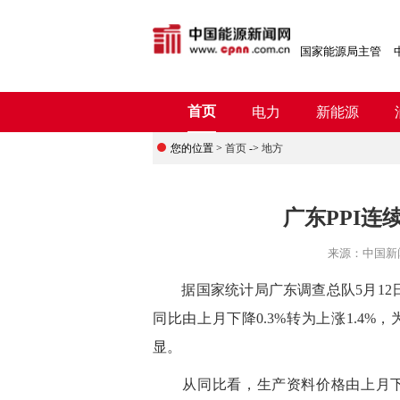
国家能源局主管
首页
电力
新能源
您的位置 >
首页
->
地方
广东PPI连
来源：
中国新
据国家统计局广东调查总队5月12日发
同比由上月下降0.3%转为上涨1.4%
显。
从同比看，生产资料价格由上月下降0