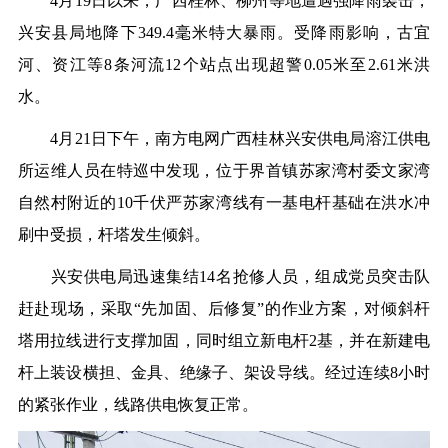
4月19日以来，广西桂林、柳州等地遭遇强降雨袭击，
兴安县局地降下349.4毫米特大暴雨。受降雨影响，古宜
河、资江等8条河流12个站点出现超警0.05米至2.61米洪
水。
4月21日下午，南方电网广西桂林兴安供电局溶江供电
所运维人员在特巡中发现，位于界首镇苏家湾村委文家湾
自然村附近的10千伏严苏家湾线有一基电杆基础在洪水冲
刷中受损，杆塔发生倾斜。
兴安供电局迅速集结14名抢修人员，组成党员突击队
赶赴现场，采取“先加固、后修复”的作业方案，对倾斜杆
塔用拉线进行支撑加固，同时组立新电杆2基，并在新建电
杆上装设横担、金具、绝缘子、架设导线。经过连续8小时
的紧张作业，线路供电恢复正常。