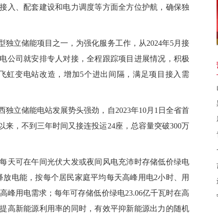
接入、配套建设和电力调度等方面全方位护航，确保独
立储能项目之一，为强化服务工作，从2024年5月接
电公司就安排专人对接，全程跟踪项目进展情况，积极
伏飞虹变电站改造，增加5个进出间隔，满足项目接入需
立储能电站发展势头强劲，自2023年10月1日全省首
来，不到三年时间又接连投运24座，总容量突破300万
每天可在午间光伏大发或夜间风电充沛时存储低价绿电
时释放电能，按每个居民家庭平均每天高峰用电2小时、用
民高峰用电需求；每年可存储低价绿电23.06亿千瓦时在高
提高新能源利用率的同时，有效平抑新能源出力的随机