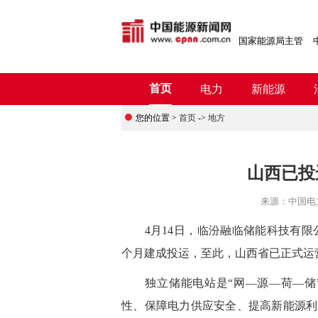
国家能源局主管
首页
电力
新能源
您的位置 >
首页
->
地方
山西已投
来源：
中国电
4月14日，临汾融临储能科技有限公司2
个月建成投运，至此，山西省已正式运
独立储能电站是“网—源—荷—储”
性、保障电力供应安全、提高新能源利