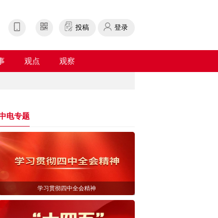
投稿
登录
事
观点
观察
中电专题
学习贯彻四中全会精神