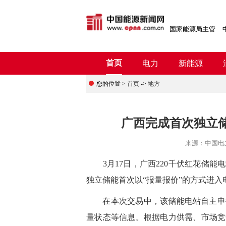
国家能源局主管
首页
电力
新能源
您的位置 >
首页
->
地方
广西完成首次独立
来源：
中国电
3月17日，广西220千伏红花储能
独立储能首次以“报量报价”的方式进
在本次交易中，该储能电站自主申报3
量状态等信息。根据电力供需、市场竞