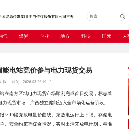
中国能源传媒集团 中电传媒股份有限公司主办
油气
煤炭
企业
地方
科技
国际
人
储能电站竞价参与电力现货交易
力报
时间：
2026-03-26 10:40
电站在南方区域电力现货市场顺利完成首日交易，标志着
入电力现货市场，广西独立储能迈入全市场化运营阶段。
~10段充放电量价曲线、充放电运行上下限、存储电
争、安全约束等综合情况，实时出清充放电计划，精准