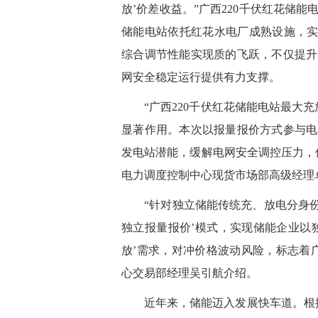
放’价差收益。”广西220千伏红花储
储能电站依托红花水电厂成熟设施，实
综合调节性能实现质的飞跃，不仅提升
网安全稳定运行提供有力支撑。
“广西220千伏红花储能电站最大充
显著作用。本次以报量报价方式参与电
发电站潜能，缓解电网安全调控压力，
电力调度控制中心现货市场部高级经理
“针对独立储能传统充、放电分身份结
独立报量报价’模式，实现储能企业以
放’需求，对冲价格波动风险，标志着
心交易部经理吴引航介绍。
近年来，储能迈入发展快车道。根据