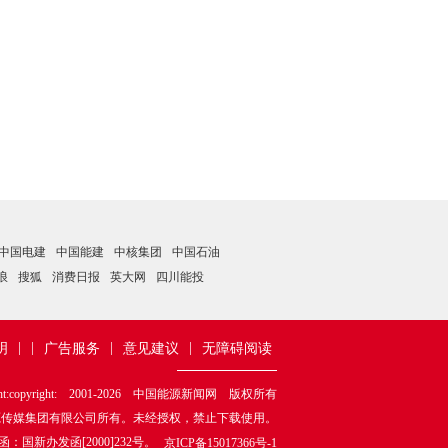
中国电建
中国能建
中核集团
中国石油
浪
搜狐
消费日报
英大网
四川能投
|
|
|
|
明
广告服务
意见建议
无障碍阅读
ht:copyright: 2001-
2026
中国能源新闻网 版权所有
源传媒集团有限公司所有。未经授权，禁止下载使用。
新办发函[2000]232号。
京ICP备15017366号-1