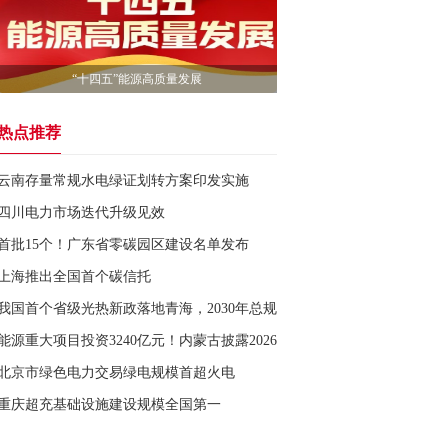
“十四五”能源高质量发展
热点推荐
云南存量常规水电绿证划转方案印发实施
四川电力市场迭代升级见效
首批15个！广东省零碳园区建设名单发布
上海推出全国首个碳信托
我国首个省级光热新政落地青海，2030年总规模剑指800万千瓦
能源重大项目投资3240亿元！内蒙古披露2026年能源发展动向
北京市绿色电力交易绿电规模首超火电
重庆超充基础设施建设规模全国第一