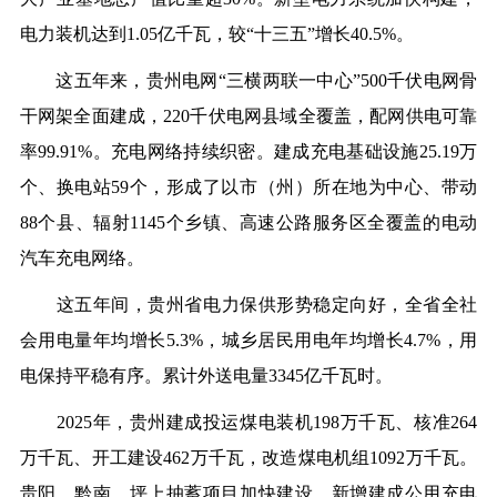
电力装机达到1.05亿千瓦，较“十三五”增长40.5%。
这五年来，贵州电网“三横两联一中心”500千伏电网骨
干网架全面建成，220千伏电网县域全覆盖，配网供电可靠
率99.91%。充电网络持续织密。建成充电基础设施25.19万
个、换电站59个，形成了以市（州）所在地为中心、带动
88个县、辐射1145个乡镇、高速公路服务区全覆盖的电动
汽车充电网络。
这五年间，贵州省
电力保供形势稳定向好，全省全社
会用电量年均增长5.3%，城乡居民用电年均增长4.7%，用
电保持平稳有序。累计外送电量3345亿千瓦时。
2025年，贵州建成投运煤电装机198万千瓦、核准264
万千瓦、开工建设462万千瓦，改造煤电机组1092万千瓦。
贵阳、黔南、坪上抽蓄项目加快建设。新增建成公用充电